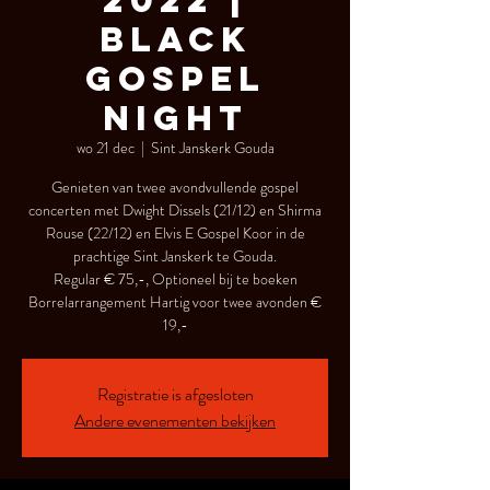
2022 |
Black
Gospel
Night
wo 21 dec
  |  
Sint Janskerk Gouda
Genieten van twee avondvullende gospel
concerten met Dwight Dissels (21/12) en Shirma
Rouse (22/12) en Elvis E Gospel Koor in de
prachtige Sint Janskerk te Gouda.
Regular € 75,-, Optioneel bij te boeken
Borrelarrangement Hartig voor twee avonden €
19,-
Registratie is afgesloten
Andere evenementen bekijken