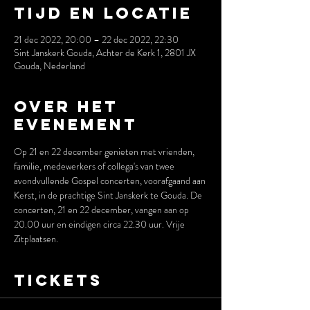
Tijd en locatie
21 dec 2022, 20:00 – 22 dec 2022, 22:30
Sint Janskerk Gouda, Achter de Kerk 1, 2801 JX
Gouda, Nederland
Over het
evenement
Op 21 en 22 december genieten met vrienden, 
familie, medewerkers of collega's van twee 
avondvullende Gospel concerten, voorafgaand aan 
Kerst, in de prachtige Sint Janskerk te Gouda. De 
concerten, 21 en 22 december, vangen aan op 
20.00 uur en eindigen circa 22.30 uur. Vrije 
Zitplaatsen.
Tickets